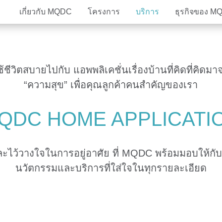
เกี่ยวกับ MQDC
โครงการ
บริการ
ธุรกิจของ M
วิสัยทัศน์
The Estate
โครงการอสังหาริมทรัพย์
คณะ
MQD
ธุร
ุน
หลักยึดการดำเนินงาน
MQDC Application
Community bonding
รางว
ใช้ชีวิตสบายไปกับ แอพพลิเคชั่นเรื่องบ้านที่คิดที่คิด
Magnolias
Mulberry Grove
Magnolias
Magnolias
All MQDC Promotions
Mulberry Grove
Six Senses Reside
Mulberry Grove
Mulberry Grove
“ความสุข” เพื่อคุณลูกค้าคนสำคัญของเรา
ติดต่อเรา
The Aspen Tree
The Aspen Tree
The Aspen Tree
Six Senses Reside
The Forestias Signa
The Forestias Signa
QDC HOME APPLICATI
Magnolias Southern California
Magnolias French C
ะไว้วางใจในการอยู่อาศัย ที่ MQDC พร้อมมอบให้กับ
The Forestias
Six Senses Residences
Magnolias Waterfront Residences
Cloud 11
Magnolias Ratchada
นวัตกรรมและบริการที่ใส่ใจในทุกรายละเอียด
Mulberry Grove The Forestias
The Aspen Tree The
Whizdom Connect Sukhumvit
Whizdom Inspire S
Whizdom Avenue Ratchada-Ladprao
Whizdom Station R