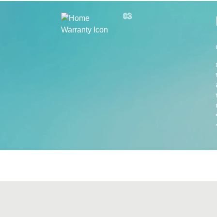
Whizdom @ Punnawithi Station
The Forestias Signa
03
EPAIRS
่อ
 Care