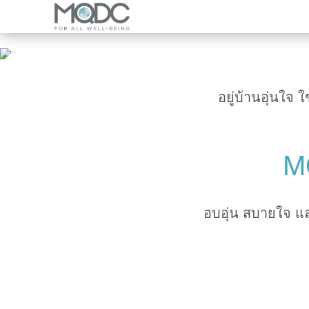
แบรนด์
ภาพรวมบริษัท
Overview
ภาพรวมธุรกิจ
The Forestias
โครงการอสังหาริมทรัพย์และโครงการร่วมท
MQDC Courtesy Service
โครงการพัฒนาเมืองแห่งอนาคต
อยู่บ้านอุ่นใจ 
บ้าน
ข่าว
คอนโดมิเนียม
M
โปรโมชั่น
อบอุ่น สบายใจ แล