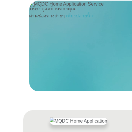
ให้เราดูแลบ้านของคุณ
บริการตรวจเช็ค
ผ่านช่องทางง่ายๆ
เพียงปลายนิ้ว
และแจ้งซ่อม
“พบปัญหาในบ้าน ไม่ต้องกังวล แจ้งซ่อมได้ทันที ด้วยฟังก์ชั่น R
AND MAINTENANCE บริการแจ้งซ่อมบำรุงผ่านแอพพลิเคชั่น เพื
อำนวยความสะดวกให้แก่ผู้พักอาศัยในการติดต่อกับทีม Premium
และยังสามารถติดตามสถานะการแจ้งซ่อมได้ผ่านแอพพลิเคชั่น