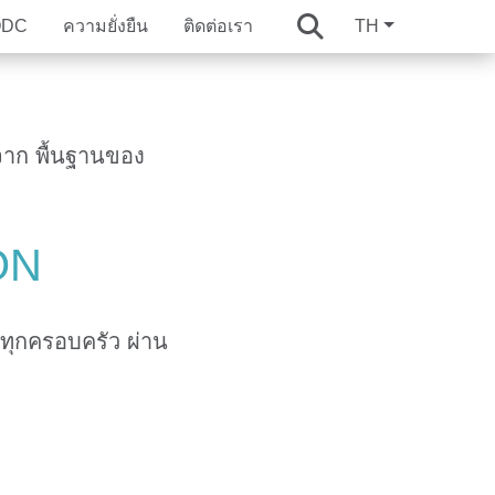
QDC
ความยั่งยืน
ติดต่อเรา
TH
ผู้บริหาร
C 30-Year Warranty
กิจโรงแรมและการบริการ
ัลที่ได้รับ
มาจาก พื้นฐานของ
nces
Whizdom
Whizdom
Six Senses Residences
Whizdom
nces
ture Series
ture Series
The Forestias Signature Series
ON
ountry
Mulberry Grove The Forestias Villa
ทุกครอบครัว ผ่าน
mri Boulevard
Happitat
Mulberry Grove Sukhumvit
 Forestias
Whizdom The Forestias
ukhumvit
Whizdom Essence Sukhumvit
atchada-Thapra
Whizdom The Exclusive