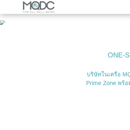
แบรนด์
ภาพรวมบริษัท
Overview
ภาพรวมธุรกิจ
The Forestias
โครงการอสังหาริมทรัพย์และโครงการร่วมท
MQDC Courtesy Service
โครงการพัฒนาเมืองแห่งอนาคต
บ้าน
ข่าว
ONE-S
คอนโดมิเนียม
บริษัทในเครือ MQ
โปรโมชั่น
Prime Zone พร้อม