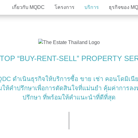
เกี่ยวกับ MQDC
โครงการ
บริการ
ธุรกิจของ M
วิสัยทัศน์
The Estate
โครงการอสังหาริมทรัพย์
คณะ
MQD
ธุร
ุน
หลักยึดการดำเนินงาน
MQDC Application
Community bonding
รางว
Magnolias
Mulberry Grove
Magnolias
Magnolias
All MQDC Promotions
Mulberry Grove
Six Senses Reside
Mulberry Grove
Mulberry Grove
ติดต่อเรา
TOP “BUY-RENT-SELL” PROPERTY SE
The Aspen Tree
The Aspen Tree
The Aspen Tree
Six Senses Reside
The Forestias Signa
The Forestias Signa
DC ดำเนินธุรกิจให้บริการซื้อ ขาย เช่า คอนโดมิเนี
Magnolias Southern California
Magnolias French C
ให้คำปรึกษาเพื่อการตัดสินใจที่แม่นยำ คุ้มค่าการลงท
The Forestias
Six Senses Residences
Magnolias Waterfront Residences
Cloud 11
Magnolias Ratchada
ปรึกษา ที่พร้อมให้คำแนะนำที่ดีที่สุด
Mulberry Grove The Forestias
The Aspen Tree The
Whizdom Connect Sukhumvit
Whizdom Inspire S
Whizdom Avenue Ratchada-Ladprao
Whizdom Station R