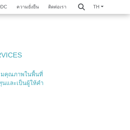
QDC
ความยั่งยืน
ติดต่อเรา
TH
ผู้บริหาร
C 30-Year Warranty
กิจโรงแรมและการบริการ
ัลที่ได้รับ
nces
Whizdom
Whizdom
Six Senses Residences
Whizdom
RVICES
nces
ture Series
ture Series
The Forestias Signature Series
ยมคุณภาพในพื้นที่
ountry
Mulberry Grove The Forestias Villa
ุนและเป็นผู้ให้คำ
mri Boulevard
Happitat
Mulberry Grove Sukhumvit
 Forestias
Whizdom The Forestias
ukhumvit
Whizdom Essence Sukhumvit
atchada-Thapra
Whizdom The Exclusive