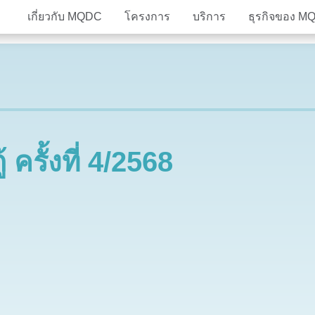
เกี่ยวกับ MQDC
โครงการ
บริการ
ธุรกิจของ M
วิสัยทัศน์
The Estate
โครงการอสังหาริมทรัพย์
คณะ
MQD
ธุร
8
ุน
หลักยึดการดำเนินงาน
MQDC Application
โครงการพัฒนาเมืองแห่งอนาคต
รางว
Com
Magnolias
Mulberry Grove
Magnolias
Magnolias
All MQDC Promotions
Mulberry Grove
Six Senses Reside
Mulberry Grove
Mulberry Grove
ติดต่อเรา
The Aspen Tree
The Aspen Tree
The Aspen Tree
Six Senses Reside
The Forestias Signa
The Forestias Signa
ครั้งที่ 4/2568
Magnolias Southern California
Magnolias French C
The Forestias
Six Senses Residences
Magnolias Waterfront Residences
Cloud 11
Magnolias Ratchada
Mulberry Grove The Forestias
The Aspen Tree The
Whizdom Connect Sukhumvit
Whizdom Inspire S
Whizdom Avenue Ratchada-Ladprao
Whizdom Station R