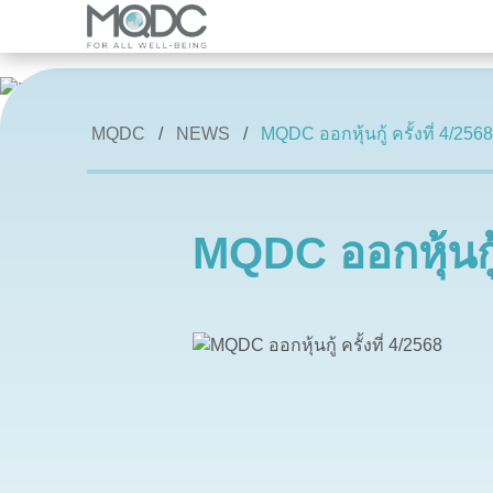
แบรนด์
ภาพรวมบริษัท
Overview
ภาพรวมธุรกิจ
MQDC
NEWS
MQDC ออกหุ้นกู้ ครั้งที่ 4/256
The Forestias
โครงการอสังหาริมทรัพย์และโครงการร่วมท
MQDC Courtesy Service
การวิจัยและนวัตกรรม
บ้าน
ข่าว
MQDC ออกหุ้นกู้ 
คอนโดมิเนียม
โปรโมชั่น