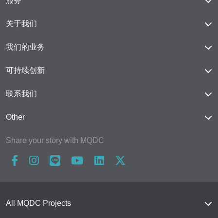
服务
爱之郡
Happitat
桑之林－素坤逸
服务概览
六善住宅区
关于我们
芳林城市 Signature Series 公寓
MQDC 30年超长质保体系
芳林城市 Signature Series 公寓
MQDC概览
我们的业务
The Estate
愿景与使命
业务概览
可持续创新
MQDC 礼宾服务
管理团队
项目品牌
概述
MQDC 家居应用
联系我们
品牌与合资项目
酒店与款待业
联系我们
卓越标准
Other
未来城市发展计划
Career
奖项荣誉
Home and condo loan calculator
全民共享空间
Share your story with MQDC
Land Purchase
新闻
FAQs
联系我们
All MQDC Projects