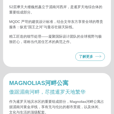
52层摩天大楼巍然矗立于湄南河西岸，是暹罗天地综合体的
重要组成部分。
MQDC 严苛的建筑设计标准，结合文华东方享誉全球的尊贵
服务：纵览“国王之河”与曼谷壮丽天际线。
精工匠造的细节处理——凝聚国际设计团队的全球视野与极
致匠心，堪称当代居住艺术的典范之作。
了解更多
MAGNOLIAS河畔公寓
傲踞湄南河畔，尽揽暹罗天地繁华
作为暹罗天地滨水区的重要组成部分，Magnolias河畔公寓占
据湄南河黄金岸线，享有无与伦比的都市景观，以及休闲、
文化与生活的顶级配套。