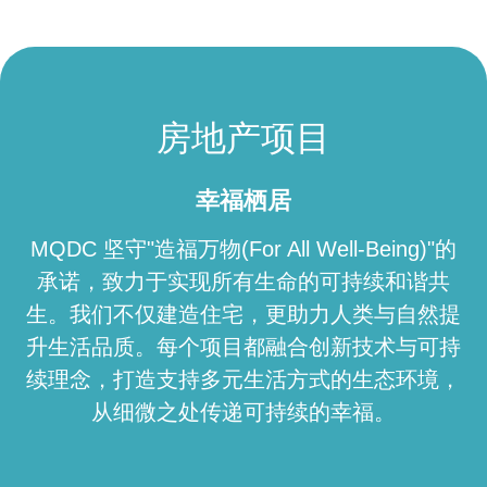
芳林城市·爱之郡
芳林城市·荟知都
荟知都 Connect - 素坤逸
荟知都 Inspire - 素坤逸
房地产项目
荟知都 Essence - 素坤逸
荟知都 - 拉差达-拉抛大道
幸福栖居
荟知都 - 拉差达-塔帕
MQDC 坚守"造福万物(For All Well-Being)"的
荟知都 The Exclusive
承诺，致力于实现所有生命的可持续和谐共
荟知都 - 旁纳威提站
生。我们不仅建造住宅，更助力人类与自然提
芳林城市 Signature Series 公寓
升生活品质。每个项目都融合创新技术与可持
续理念，打造支持多元生活方式的生态环境，
从细微之处传递可持续的幸福。