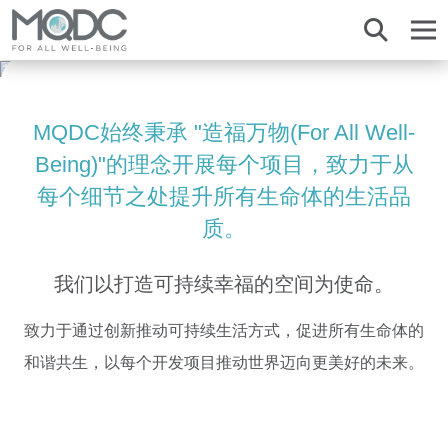
关于我们
MQDC概览
项目
MQDC始终秉承 "造福万物(For All Well-
Magnolias
桑之林
Magnolias
Magnolias
MQDC所有促销
愿景与使命
Being)"的理念开展每个项目，致力于从
品牌
服务
桑之林
六善住宅区
桑之林
桑之林
每个细节之处提升所有生命体的生活品
管理团队
荟知都
荟知都
六善住宅区
荟知都
芳林城市
服务概览
我们的业务
质。
爱之郡
爱之郡
爱之郡
品牌与合资项目
住宅
The Estate
业务概览
可持续创新
六善住宅区
芳林城市 Signature Series 公寓
芳林城市 Signature Series 公寓
卓越标准
公寓
我们以打造可持续幸福的空间为使命。
MQDC 30年超长质保体系
Magnolias Southern California
项目品牌
芳林城市 Signature Series 公寓
联系我们
奖项荣誉
促销活动
Magnolias French Country
MQDC 礼宾服务
酒店与款待业
致力于通过创新推动可持续生活方式，促进所有生命体的
外国买家
新闻
芳林城市·桑之林别墅
Magnolias 河畔公寓
MQDC 家居应用
和谐共生，以每个开发项目推动世界迈向更美好的未来。
未来城市发展计划
芳林城市
六善住宅区
Magnolias Ratchadamri Boulevard
联系我们
全民共享空间
Language
English
ภาษาไทย
中文
Cloud 11
桑之林－素坤逸
Happitat
芳林城市·桑之林