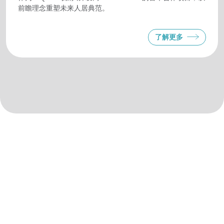
前瞻理念重塑未来人居典范。
了解更多
MQDC 秉持"造福万物(For All Well-Being)"理念，开展综
合性房地产开发业务，致力于提升地球上所有生命体的生
活质量。
目前，我们运营管理着 20余个项目，聚焦三大核心领
域：卓越品质、全维福祉、永续发展。