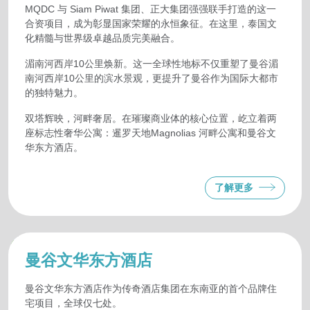
MQDC 与 Siam Piwat 集团、正大集团强强联手打造的这一
合资项目，成为彰显国家荣耀的永恒象征。在这里，泰国文
化精髓与世界级卓越品质完美融合。
湄南河西岸10公里焕新。这一全球性地标不仅重塑了曼谷湄
南河西岸10公里的滨水景观，更提升了曼谷作为国际大都市
的独特魅力。
双塔辉映，河畔奢居。在璀璨商业体的核心位置，屹立着两
座标志性奢华公寓：暹罗天地Magnolias 河畔公寓和曼谷文
华东方酒店。
了解更多
曼谷文华东方酒店
曼谷文华东方酒店作为传奇酒店集团在东南亚的首个品牌住
宅项目，全球仅七处。